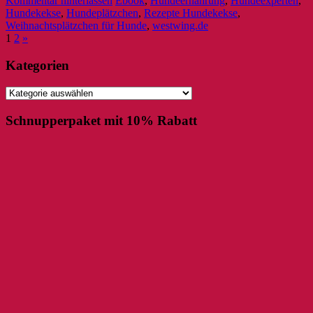
Kommentar hinterlassen
Ebook
,
Hundeernährung
,
Hundeexperten
,
Hundekekse
,
Hundeplätzchen
,
Rezepte Hundekekse
,
Weihnachtsplätzchen für Hunde
,
westwing.de
1
2
»
Kategorien
Kategorien
Schnupperpaket mit 10% Rabatt