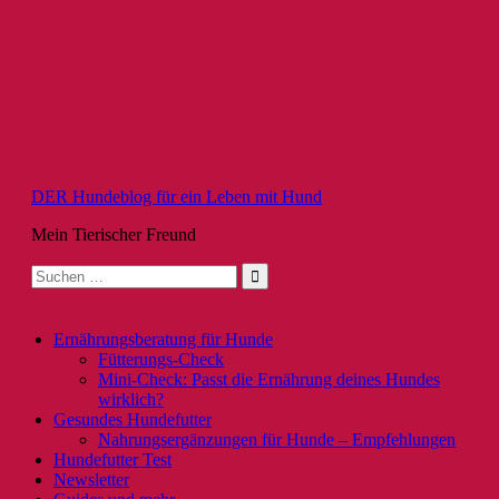
Zum
Inhalt
springen
DER Hundeblog für ein Leben mit Hund
Mein Tierischer Freund
Suche
nach:
Ernährungsberatung für Hunde
Fütterungs-Check
Mini-Check: Passt die Ernährung deines Hundes
wirklich?
Gesundes Hundefutter
Nahrungsergänzungen für Hunde – Empfehlungen
Hundefutter Test
Newsletter