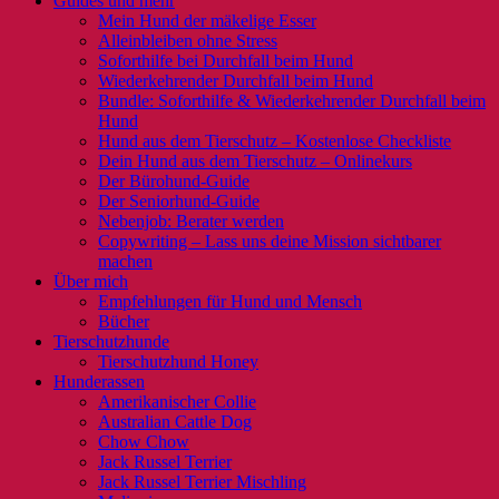
Guides und mehr
Mein Hund der mäkelige Esser
Alleinbleiben ohne Stress
Soforthilfe bei Durchfall beim Hund
Wiederkehrender Durchfall beim Hund
Bundle: Soforthilfe & Wiederkehrender Durchfall beim
Hund
Hund aus dem Tierschutz – Kostenlose Checkliste
Dein Hund aus dem Tierschutz – Onlinekurs
Der Bürohund-Guide
Der Seniorhund-Guide
Nebenjob: Berater werden
Copywriting – Lass uns deine Mission sichtbarer
machen
Über mich
Empfehlungen für Hund und Mensch
Bücher
Tierschutzhunde
Tierschutzhund Honey
Hunderassen
Amerikanischer Collie
Australian Cattle Dog
Chow Chow
Jack Russel Terrier
Jack Russel Terrier Mischling