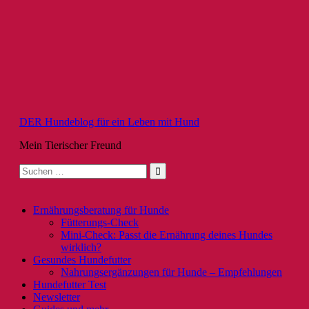
Zum
Inhalt
springen
DER Hundeblog für ein Leben mit Hund
Mein Tierischer Freund
Suche
nach:
Ernährungsberatung für Hunde
Fütterungs-Check
Mini-Check: Passt die Ernährung deines Hundes
wirklich?
Gesundes Hundefutter
Nahrungsergänzungen für Hunde – Empfehlungen
Hundefutter Test
Newsletter