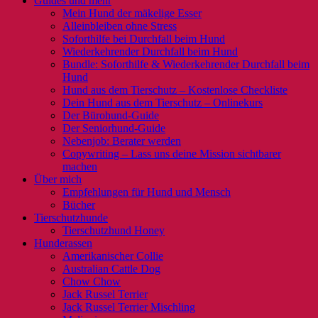
Guides und mehr
Mein Hund der mäkelige Esser
Alleinbleiben ohne Stress
Soforthilfe bei Durchfall beim Hund
Wiederkehrender Durchfall beim Hund
Bundle: Soforthilfe & Wiederkehrender Durchfall beim
Hund
Hund aus dem Tierschutz – Kostenlose Checkliste
Dein Hund aus dem Tierschutz – Onlinekurs
Der Bürohund-Guide
Der Seniorhund-Guide
Nebenjob: Berater werden
Copywriting – Lass uns deine Mission sichtbarer
machen
Über mich
Empfehlungen für Hund und Mensch
Bücher
Tierschutzhunde
Tierschutzhund Honey
Hunderassen
Amerikanischer Collie
Australian Cattle Dog
Chow Chow
Jack Russel Terrier
Jack Russel Terrier Mischling