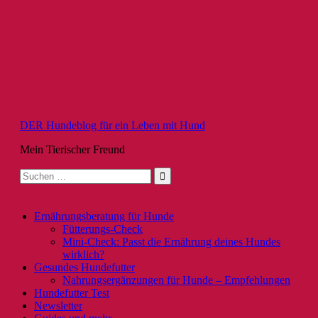
Zum
Inhalt
springen
DER Hundeblog für ein Leben mit Hund
Mein Tierischer Freund
Suche
nach:
Ernährungsberatung für Hunde
Fütterungs-Check
Mini-Check: Passt die Ernährung deines Hundes
wirklich?
Gesundes Hundefutter
Nahrungsergänzungen für Hunde – Empfehlungen
Hundefutter Test
Newsletter