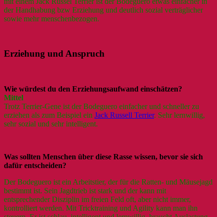
mit einem Jack Russel Terrier ist der Bodeguero etwas einfacher in
der Handhabung bzw Erziehung und deutlich sozial verträglicher
sowie mehr menschenbezogen.
Erziehung und Anspruch
Wie würdest du den Erziehungsaufwand einschätzen?
Mittel
Trotz Terrier-Gene ist der Bodeguero einfacher und schneller zu
erziehen als zum Beispiel ein
Jack Russell Terrier
. Sehr lernwillig,
sehr sozial und sehr intelligent.
Was sollten Menschen über diese Rasse wissen, bevor sie sich
dafür entscheiden?
Der Bodeguero ist ein Arbeitstier, der für die Ratten- und Mäusejagd
bestimmt ist. Sein Jagdtrieb ist stark und der kann mit
entsprechender Disziplin im freien Feld oft, aber nicht immer,
kontrolliert werden. Mit Tricktraining und Agility kann man ihn
steuern. Er ist schlau, intelligent und lernwillig, braucht Auslastung