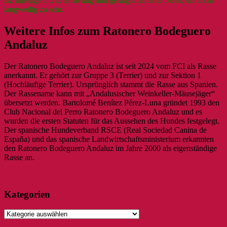
ist, intelligent und lernwillig und genug Charakter bietet, um nicht
langweilig zu sein.
Weitere Infos zum Ratonero Bodeguero
Andaluz
Der Ratonero Bodeguero Andaluz ist seit 2024 vom FCI als Rasse
anerkannt. Er gehört zur Gruppe 3 (Terrier) und zur Sektion 1
(Hochläufige Terrier). Ursprünglich stammt die Rasse aus Spanien.
Der Rassename kann mit „Andalusischer Weinkeller-Mäusejäger“
übersetzt werden. Bartolomé Benítez Pérez-Luna gründet 1993 den
Club Nacional del Perro Ratonero Bodeguero Andaluz und es
wurden die ersten Statuten für das Aussehen des Hundes festgelegt.
Der spanische Hundeverband RSCE (Real Sociedad Canina de
España) und das spanische Landwirtschaftsministerium erkannten
den Ratonero Bodeguero Andaluz im Jahre 2000 als eigenständige
Rasse an.
Kategorien
Kategorien