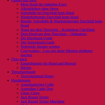
Guides und mehr
Mein Hund der mäkelige Esser
Alleinbleiben ohne Stress
Soforthilfe bei Durchfall beim Hund
Wiederkehrender Durchfall beim Hund
Bundle: Soforthilfe & Wiederkehrender Durchfall beim
Hund
Hund aus dem Tierschutz – Kostenlose Checkliste
Dein Hund aus dem Tierschutz – Onlinekurs
Der Bürohund-Guide
Der Seniorhund-Guide
Nebenjob: Berater werden
Copywriting – Lass uns deine Mission sichtbarer
machen
Über mich
Empfehlungen für Hund und Mensch
Bücher
Tierschutzhunde
Tierschutzhund Honey
Hunderassen
Amerikanischer Collie
Australian Cattle Dog
Chow Chow
Jack Russel Terrier
Jack Russel Terrier Mischling