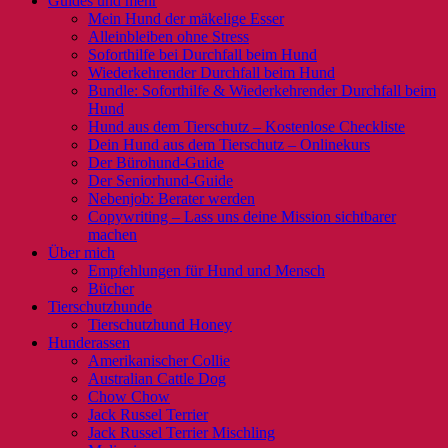
Guides und mehr
Mein Hund der mäkelige Esser
Alleinbleiben ohne Stress
Soforthilfe bei Durchfall beim Hund
Wiederkehrender Durchfall beim Hund
Bundle: Soforthilfe & Wiederkehrender Durchfall beim
Hund
Hund aus dem Tierschutz – Kostenlose Checkliste
Dein Hund aus dem Tierschutz – Onlinekurs
Der Bürohund-Guide
Der Seniorhund-Guide
Nebenjob: Berater werden
Copywriting – Lass uns deine Mission sichtbarer
machen
Über mich
Empfehlungen für Hund und Mensch
Bücher
Tierschutzhunde
Tierschutzhund Honey
Hunderassen
Amerikanischer Collie
Australian Cattle Dog
Chow Chow
Jack Russel Terrier
Jack Russel Terrier Mischling