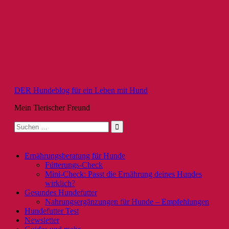
Zum
Inhalt
springen
DER Hundeblog für ein Leben mit Hund
Mein Tierischer Freund
Suche
nach:
Ernährungsberatung für Hunde
Fütterungs-Check
Mini-Check: Passt die Ernährung deines Hundes
wirklich?
Gesundes Hundefutter
Nahrungsergänzungen für Hunde – Empfehlungen
Hundefutter Test
Newsletter