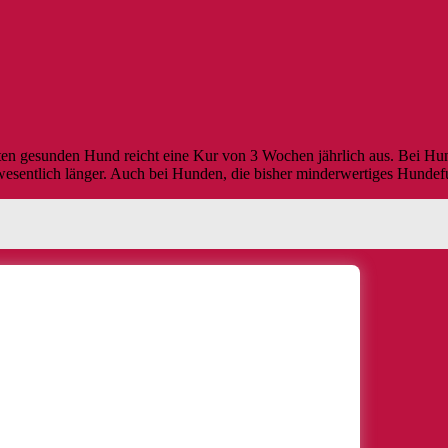
sten gesunden Hund reicht eine Kur von 3 Wochen jährlich aus. Bei Hu
entlich länger. Auch bei Hunden, die bisher minderwertiges Hundefutte