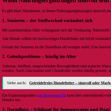
Wann Nahrungsergänzungen sinnvoll sein
Es gibt klare Situationen, in denen Nahrungsergänzungen sinnvoll sind
1. Senioren – der Stoffwechsel verändert sich
Mit zunehmendem Alter verlangsamt sich die Verdauung. Nährstoffe 
Alte Hunde sollten ein hochwertiges Hundefutter mit leicht verdaulic
Gerade bei Senioren ist die Darmflora oft weniger stabil. Eine kurwe
2. Gelenkprobleme – häufig im Alter
Arthrose, Steifheit, eingeschränkte Beweglichkeit sind typische A
werden. Auch Glucosamin und Chondroitin werden häufig genutzt, wobe
Siehe auch:
Getreidefreies Hundefutter – sinnvoll oder Mark
Ein Ergänzungsmittel
wie Bewegung-Fit
kann hier unterstützend wirk
Hundes hat.
3. Darmflora – Schlüssel für Immunsystem und Haut