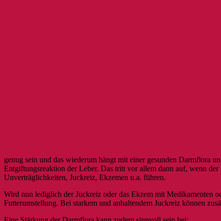
genug sein und das wiederum hängt mit einer gesunden Darmflora un
Entgiftungsreaktion der Leber. Das tritt vor allem dann auf, wenn der
Unverträglichkeiten, Juckreiz, Ekzemen u.a. führen.
Wird nun lediglich der Juckreiz oder das Ekzem mit Medikamenten ode
Futterumstellung. Bei starkem und anhaltendem Juckreiz können zusä
Eine Stärkung der Darmflora kann zudem sinnvoll sein bei: