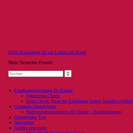
Zum
Inhalt
springen
DER Hundeblog für ein Leben mit Hund
Mein Tierischer Freund
Suche
nach:
Ernährungsberatung für Hunde
Fütterungs-Check
Mini-Check: Passt die Ernährung deines Hundes wirklic
Gesundes Hundefutter
Nahrungsergänzungen für Hunde – Empfehlungen
Hundefutter Test
Newsletter
Guides und mehr