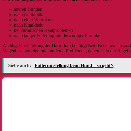
älteren Hunden
nach Antibiotika
nach einer Wurmkur
nach Krankheit
bei chronischen Hautproblemen
nach langer Fütterung minderwertiger Produkte
Wichtig: Die Stärkung der Darmflora benötigt Zeit. Bei einem anson
Magenbeschwerden oder anderen Problemen, dauert es in der Regel wes
Siehe auch:
Futterumstellung beim Hund – so geht’s