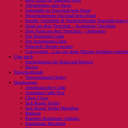
Mein Hund der mäkelige Esser
Alleinbleiben ohne Stress
Soforthilfe bei Durchfall beim Hund
Wiederkehrender Durchfall beim Hund
Bundle: Soforthilfe & Wiederkehrender Durchfall beim
Hund aus dem Tierschutz – Kostenlose Checkliste
Dein Hund aus dem Tierschutz – Onlinekurs
Der Bürohund-Guide
Der Seniorhund-Guide
Nebenjob: Berater werden
Copywriting – Lass uns deine Mission sichtbarer mache
Über mich
Empfehlungen für Hund und Mensch
Bücher
Tierschutzhunde
Tierschutzhund Honey
Hunderassen
Amerikanischer Collie
Australian Cattle Dog
Chow Chow
Jack Russel Terrier
Jack Russel Terrier Mischling
Malinois
Ratonero Bodeguero Andaluz
Sarplaninac Mischling