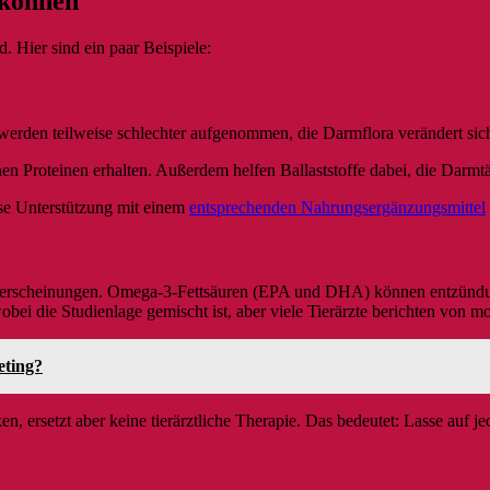
 können
. Hier sind ein paar Beispiele:
werden teilweise schlechter aufgenommen, die Darmflora verändert si
hen Proteinen erhalten. Außerdem helfen Ballaststoffe dabei, die Darmt
ise Unterstützung mit einem
entsprechenden Nahrungsergänzungsmittel
lterserscheinungen. Omega-3-Fettsäuren (EPA und DHA) können entzünd
i die Studienlage gemischt ist, aber viele Tierärzte berichten von m
eting?
en, ersetzt aber keine tierärztliche Therapie. Das bedeutet: Lasse auf