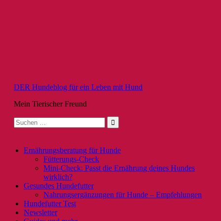
Zum
Inhalt
springen
DER Hundeblog für ein Leben mit Hund
Mein Tierischer Freund
Suche
nach:
Ernährungsberatung für Hunde
Fütterungs-Check
Mini-Check: Passt die Ernährung deines Hundes
wirklich?
Gesundes Hundefutter
Nahrungsergänzungen für Hunde – Empfehlungen
Hundefutter Test
Newsletter