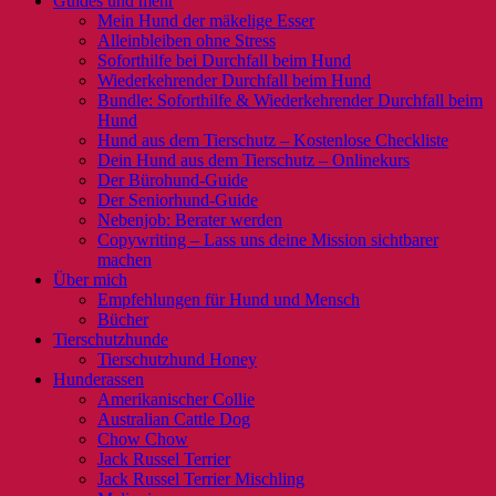
Guides und mehr
Mein Hund der mäkelige Esser
Alleinbleiben ohne Stress
Soforthilfe bei Durchfall beim Hund
Wiederkehrender Durchfall beim Hund
Bundle: Soforthilfe & Wiederkehrender Durchfall beim
Hund
Hund aus dem Tierschutz – Kostenlose Checkliste
Dein Hund aus dem Tierschutz – Onlinekurs
Der Bürohund-Guide
Der Seniorhund-Guide
Nebenjob: Berater werden
Copywriting – Lass uns deine Mission sichtbarer
machen
Über mich
Empfehlungen für Hund und Mensch
Bücher
Tierschutzhunde
Tierschutzhund Honey
Hunderassen
Amerikanischer Collie
Australian Cattle Dog
Chow Chow
Jack Russel Terrier
Jack Russel Terrier Mischling