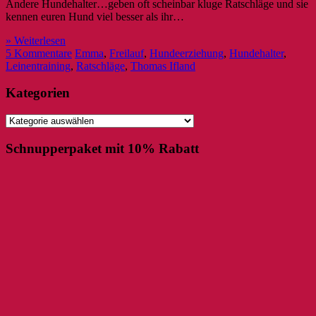
Andere Hundehalter…geben oft scheinbar kluge Ratschläge und sie
kennen euren Hund viel besser als ihr…
» Weiterlesen
5 Kommentare
Emma
,
Freilauf
,
Hundeerziehung
,
Hundehalter
,
Leinentraining
,
Ratschläge
,
Thomas Ifland
Kategorien
Kategorien
Schnupperpaket mit 10% Rabatt