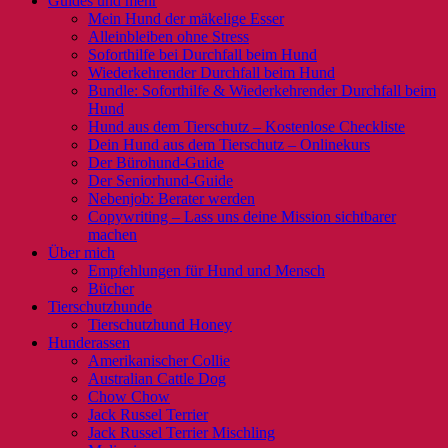
Guides und mehr
Mein Hund der mäkelige Esser
Alleinbleiben ohne Stress
Soforthilfe bei Durchfall beim Hund
Wiederkehrender Durchfall beim Hund
Bundle: Soforthilfe & Wiederkehrender Durchfall beim
Hund
Hund aus dem Tierschutz – Kostenlose Checkliste
Dein Hund aus dem Tierschutz – Onlinekurs
Der Bürohund-Guide
Der Seniorhund-Guide
Nebenjob: Berater werden
Copywriting – Lass uns deine Mission sichtbarer
machen
Über mich
Empfehlungen für Hund und Mensch
Bücher
Tierschutzhunde
Tierschutzhund Honey
Hunderassen
Amerikanischer Collie
Australian Cattle Dog
Chow Chow
Jack Russel Terrier
Jack Russel Terrier Mischling