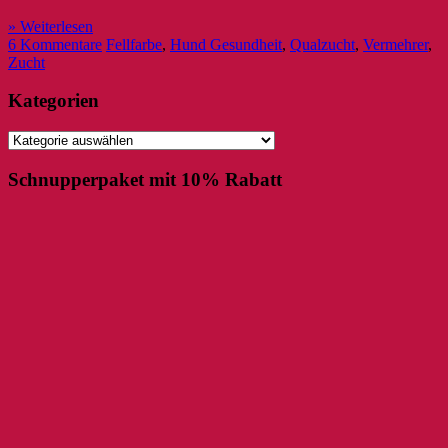
» Weiterlesen
6 Kommentare
Fellfarbe
,
Hund Gesundheit
,
Qualzucht
,
Vermehrer
,
Zucht
Kategorien
Kategorien
Schnupperpaket mit 10% Rabatt