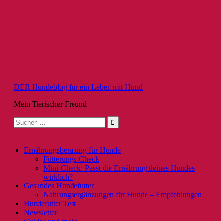
Zum
Inhalt
springen
DER Hundeblog für ein Leben mit Hund
Mein Tierischer Freund
Suche
nach:
Ernährungsberatung für Hunde
Fütterungs-Check
Mini-Check: Passt die Ernährung deines Hundes
wirklich?
Gesundes Hundefutter
Nahrungsergänzungen für Hunde – Empfehlungen
Hundefutter Test
Newsletter