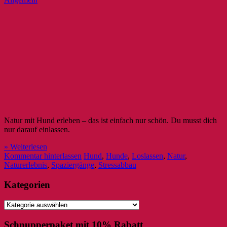
Natur mit Hund erleben – das ist einfach nur schön. Du musst dich
nur darauf einlassen.
» Weiterlesen
Kommentar hinterlassen
Hund
,
Hunde
,
Loslassen
,
Natur
,
Naturerlebnis
,
Spaziergänge
,
Stressabbau
Kategorien
Kategorien
Schnupperpaket mit 10% Rabatt