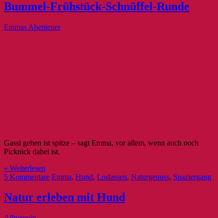
Bummel-Frühstück-Schnüffel-Runde
Emmas Abenteuer
Gassi gehen ist spitze – sagt Emma, vor allem, wenn auch noch
Picknick dabei ist.
» Weiterlesen
5 Kommentare
Emma
,
Hund
,
Loslassen
,
Naturgenuss
,
Spaziergang
Natur erleben mit Hund
Allgemein