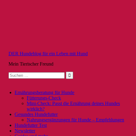
Zum
Inhalt
springen
DER Hundeblog für ein Leben mit Hund
Mein Tierischer Freund
Suche
nach:
Ernährungsberatung für Hunde
Fütterungs-Check
Mini-Check: Passt die Ernährung deines Hundes
wirklich?
Gesundes Hundefutter
Nahrungsergänzungen für Hunde – Empfehlungen
Hundefutter Test
Newsletter