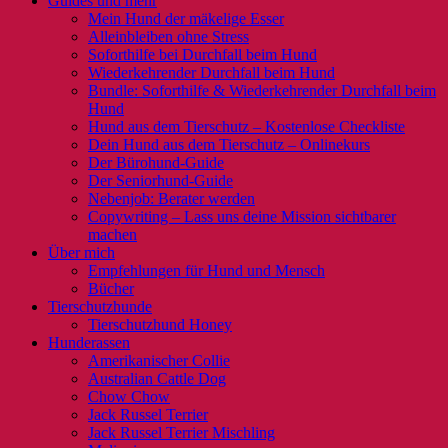
Guides und mehr
Mein Hund der mäkelige Esser
Alleinbleiben ohne Stress
Soforthilfe bei Durchfall beim Hund
Wiederkehrender Durchfall beim Hund
Bundle: Soforthilfe & Wiederkehrender Durchfall beim
Hund
Hund aus dem Tierschutz – Kostenlose Checkliste
Dein Hund aus dem Tierschutz – Onlinekurs
Der Bürohund-Guide
Der Seniorhund-Guide
Nebenjob: Berater werden
Copywriting – Lass uns deine Mission sichtbarer
machen
Über mich
Empfehlungen für Hund und Mensch
Bücher
Tierschutzhunde
Tierschutzhund Honey
Hunderassen
Amerikanischer Collie
Australian Cattle Dog
Chow Chow
Jack Russel Terrier
Jack Russel Terrier Mischling