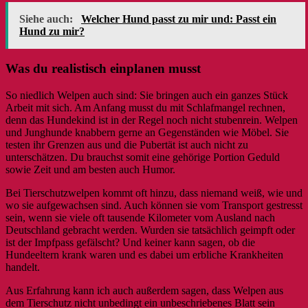
Siehe auch:
Welcher Hund passt zu mir und: Passt ein
Hund zu mir?
Was du realistisch einplanen musst
So niedlich Welpen auch sind: Sie bringen auch ein ganzes Stück
Arbeit mit sich. Am Anfang musst du mit Schlafmangel rechnen,
denn das Hundekind ist in der Regel noch nicht stubenrein. Welpen
und Junghunde knabbern gerne an Gegenständen wie Möbel. Sie
testen ihr Grenzen aus und die Pubertät ist auch nicht zu
unterschätzen. Du brauchst somit eine gehörige Portion Geduld
sowie Zeit und am besten auch Humor.
Bei Tierschutzwelpen kommt oft hinzu, dass niemand weiß, wie und
wo sie aufgewachsen sind. Auch können sie vom Transport gestresst
sein, wenn sie viele oft tausende Kilometer vom Ausland nach
Deutschland gebracht werden. Wurden sie tatsächlich geimpft oder
ist der Impfpass gefälscht? Und keiner kann sagen, ob die
Hundeeltern krank waren und es dabei um erbliche Krankheiten
handelt.
Aus Erfahrung kann ich auch außerdem sagen, dass Welpen aus
dem Tierschutz nicht unbedingt ein unbeschriebenes Blatt sein