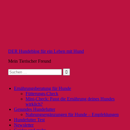
Zum
Inhalt
springen
DER Hundeblog für ein Leben mit Hund
Mein Tierischer Freund
Suche
nach:
Ernährungsberatung für Hunde
Fütterungs-Check
Mini-Check: Passt die Ernährung deines Hundes
wirklich?
Gesundes Hundefutter
Nahrungsergänzungen für Hunde – Empfehlungen
Hundefutter Test
Newsletter