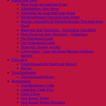
Guides und mehr
Mein Hund der mäkelige Esser
Alleinbleiben ohne Stress
Soforthilfe bei Durchfall beim Hund
Wiederkehrender Durchfall beim Hund
Bundle: Soforthilfe & Wiederkehrender Durchfall beim
Hund
Hund aus dem Tierschutz – Kostenlose Checkliste
Dein Hund aus dem Tierschutz – Onlinekurs
Der Bürohund-Guide
Der Seniorhund-Guide
Nebenjob: Berater werden
Copywriting – Lass uns deine Mission sichtbarer
machen
Über mich
Empfehlungen für Hund und Mensch
Bücher
Tierschutzhunde
Tierschutzhund Honey
Hunderassen
Amerikanischer Collie
Australian Cattle Dog
Chow Chow
Jack Russel Terrier
Jack Russel Terrier Mischling