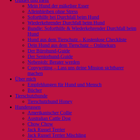
Guides und mehr
Mein Hund der mäkelige Esser
Alleinbleiben ohne Stress
Soforthilfe bei Durchfall beim Hund
Wiederkehrender Durchfall beim Hund
Bundle: Soforthilfe & Wiederkehrender Durchfall beim
Hund
Hund aus dem Tierschutz – Kostenlose Checkliste
Dein Hund aus dem Tierschutz – Onlinekurs
Der Bürohund-Guide
Der Seniorhund-Guide
Nebenjob: Berater werden
Copywriting – Lass uns deine Mission sichtbarer
machen
Über mich
Empfehlungen für Hund und Mensch
Bücher
Tierschutzhunde
Tierschutzhund Honey
Hunderassen
Amerikanischer Collie
Australian Cattle Dog
Chow Chow
Jack Russel Terrier
Jack Russel Terrier Mischling