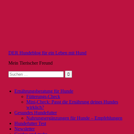
Zum
Inhalt
springen
DER Hundeblog für ein Leben mit Hund
Mein Tierischer Freund
Suche
nach:
Ernährungsberatung für Hunde
Fütterungs-Check
Mini-Check: Passt die Ernährung deines Hundes
wirklich?
Gesundes Hundefutter
Nahrungsergänzungen für Hunde – Empfehlungen
Hundefutter Test
Newsletter