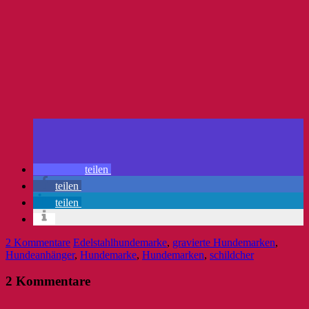
teilen
teilen
teilen
2 Kommentare
Edelstahlhundemarke
,
gravierte Hundemarken
,
Hundeanhänger
,
Hundemarke
,
Hundemarken
,
schildcher
2 Kommentare