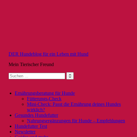
Zum
Inhalt
springen
DER Hundeblog für ein Leben mit Hund
Mein Tierischer Freund
Suche
nach:
Ernährungsberatung für Hunde
Fütterungs-Check
Mini-Check: Passt die Ernährung deines Hundes
wirklich?
Gesundes Hundefutter
Nahrungsergänzungen für Hunde – Empfehlungen
Hundefutter Test
Newsletter