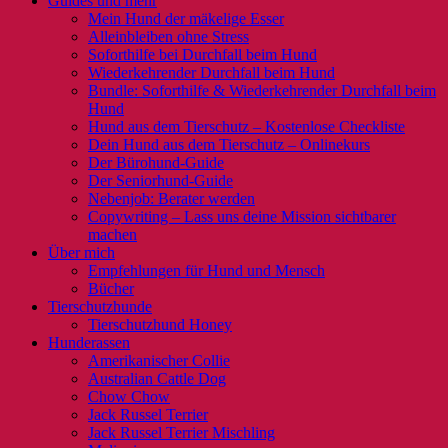
Guides und mehr
Mein Hund der mäkelige Esser
Alleinbleiben ohne Stress
Soforthilfe bei Durchfall beim Hund
Wiederkehrender Durchfall beim Hund
Bundle: Soforthilfe & Wiederkehrender Durchfall beim
Hund
Hund aus dem Tierschutz – Kostenlose Checkliste
Dein Hund aus dem Tierschutz – Onlinekurs
Der Bürohund-Guide
Der Seniorhund-Guide
Nebenjob: Berater werden
Copywriting – Lass uns deine Mission sichtbarer
machen
Über mich
Empfehlungen für Hund und Mensch
Bücher
Tierschutzhunde
Tierschutzhund Honey
Hunderassen
Amerikanischer Collie
Australian Cattle Dog
Chow Chow
Jack Russel Terrier
Jack Russel Terrier Mischling