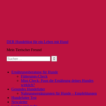
Zum
Inhalt
springen
DER Hundeblog für ein Leben mit Hund
Mein Tierischer Freund
Suche
nach:
Ernährungsberatung für Hunde
Fütterungs-Check
Mini-Check: Passt die Ernährung deines Hundes
wirklich?
Gesundes Hundefutter
Nahrungsergänzungen für Hunde – Empfehlungen
Hundefutter Test
Newsletter