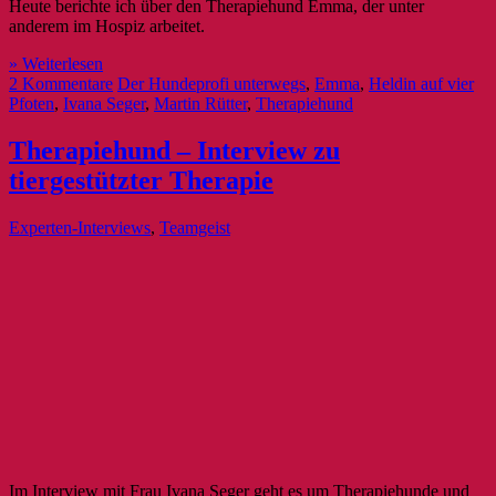
Heute berichte ich über den Therapiehund Emma, der unter
anderem im Hospiz arbeitet.
» Weiterlesen
2 Kommentare
Der Hundeprofi unterwegs
,
Emma
,
Heldin auf vier
Pfoten
,
Ivana Seger
,
Martin Rütter
,
Therapiehund
Therapiehund – Interview zu
tiergestützter Therapie
Experten-Interviews
,
Teamgeist
Im Interview mit Frau Ivana Seger geht es um Therapiehunde und