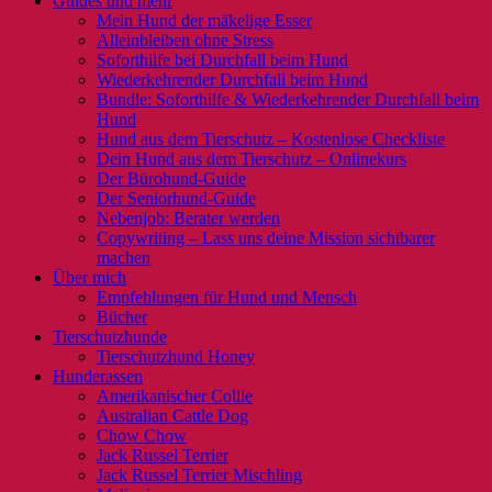
Guides und mehr
Mein Hund der mäkelige Esser
Alleinbleiben ohne Stress
Soforthilfe bei Durchfall beim Hund
Wiederkehrender Durchfall beim Hund
Bundle: Soforthilfe & Wiederkehrender Durchfall beim
Hund
Hund aus dem Tierschutz – Kostenlose Checkliste
Dein Hund aus dem Tierschutz – Onlinekurs
Der Bürohund-Guide
Der Seniorhund-Guide
Nebenjob: Berater werden
Copywriting – Lass uns deine Mission sichtbarer
machen
Über mich
Empfehlungen für Hund und Mensch
Bücher
Tierschutzhunde
Tierschutzhund Honey
Hunderassen
Amerikanischer Collie
Australian Cattle Dog
Chow Chow
Jack Russel Terrier
Jack Russel Terrier Mischling