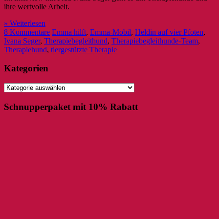
ihre wertvolle Arbeit.
» Weiterlesen
8 Kommentare
Emma hilft
,
Emma-Mobil
,
Heldin auf vier Pfoten
,
Ivana Seger
,
Therapiebegleithund
,
Therapiebegleithunde-Team
,
Therapiehund
,
tiergestützte Therapie
Kategorien
Kategorien
Schnupperpaket mit 10% Rabatt