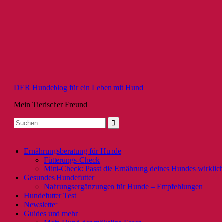
Zum
Inhalt
springen
DER Hundeblog für ein Leben mit Hund
Mein Tierischer Freund
Suche
nach:
Ernährungsberatung für Hunde
Fütterungs-Check
Mini-Check: Passt die Ernährung deines Hundes wirklic
Gesundes Hundefutter
Nahrungsergänzungen für Hunde – Empfehlungen
Hundefutter Test
Newsletter
Guides und mehr