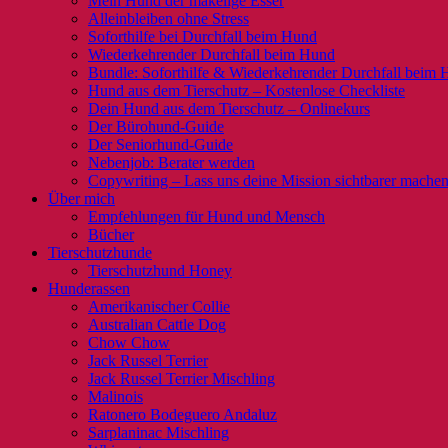
Mein Hund der mäkelige Esser
Alleinbleiben ohne Stress
Soforthilfe bei Durchfall beim Hund
Wiederkehrender Durchfall beim Hund
Bundle: Soforthilfe & Wiederkehrender Durchfall beim
Hund aus dem Tierschutz – Kostenlose Checkliste
Dein Hund aus dem Tierschutz – Onlinekurs
Der Bürohund-Guide
Der Seniorhund-Guide
Nebenjob: Berater werden
Copywriting – Lass uns deine Mission sichtbarer mache
Über mich
Empfehlungen für Hund und Mensch
Bücher
Tierschutzhunde
Tierschutzhund Honey
Hunderassen
Amerikanischer Collie
Australian Cattle Dog
Chow Chow
Jack Russel Terrier
Jack Russel Terrier Mischling
Malinois
Ratonero Bodeguero Andaluz
Sarplaninac Mischling