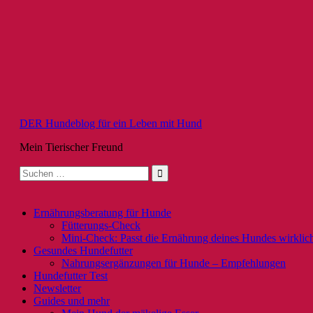
Zum
Inhalt
springen
DER Hundeblog für ein Leben mit Hund
Mein Tierischer Freund
Suche
nach:
Ernährungsberatung für Hunde
Fütterungs-Check
Mini-Check: Passt die Ernährung deines Hundes wirklic
Gesundes Hundefutter
Nahrungsergänzungen für Hunde – Empfehlungen
Hundefutter Test
Newsletter
Guides und mehr