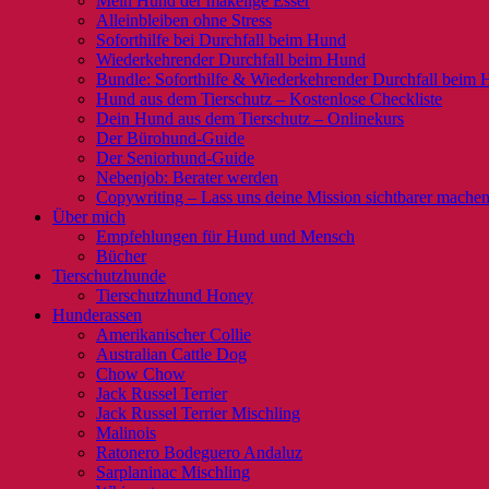
Mein Hund der mäkelige Esser
Alleinbleiben ohne Stress
Soforthilfe bei Durchfall beim Hund
Wiederkehrender Durchfall beim Hund
Bundle: Soforthilfe & Wiederkehrender Durchfall beim
Hund aus dem Tierschutz – Kostenlose Checkliste
Dein Hund aus dem Tierschutz – Onlinekurs
Der Bürohund-Guide
Der Seniorhund-Guide
Nebenjob: Berater werden
Copywriting – Lass uns deine Mission sichtbarer mache
Über mich
Empfehlungen für Hund und Mensch
Bücher
Tierschutzhunde
Tierschutzhund Honey
Hunderassen
Amerikanischer Collie
Australian Cattle Dog
Chow Chow
Jack Russel Terrier
Jack Russel Terrier Mischling
Malinois
Ratonero Bodeguero Andaluz
Sarplaninac Mischling