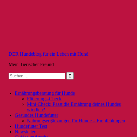
Zum
Inhalt
springen
DER Hundeblog für ein Leben mit Hund
Mein Tierischer Freund
Suche
nach:
Ernährungsberatung für Hunde
Fütterungs-Check
Mini-Check: Passt die Ernährung deines Hundes
wirklich?
Gesundes Hundefutter
Nahrungsergänzungen für Hunde – Empfehlungen
Hundefutter Test
Newsletter