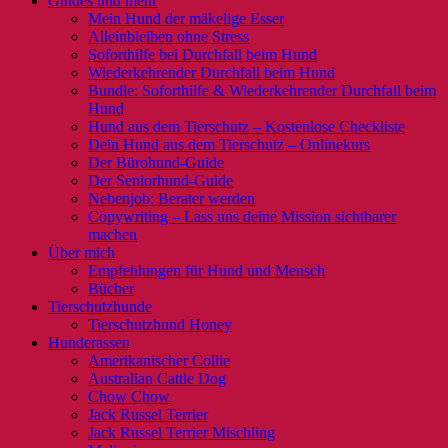
Guides und mehr
Mein Hund der mäkelige Esser
Alleinbleiben ohne Stress
Soforthilfe bei Durchfall beim Hund
Wiederkehrender Durchfall beim Hund
Bundle: Soforthilfe & Wiederkehrender Durchfall beim
Hund
Hund aus dem Tierschutz – Kostenlose Checkliste
Dein Hund aus dem Tierschutz – Onlinekurs
Der Bürohund-Guide
Der Seniorhund-Guide
Nebenjob: Berater werden
Copywriting – Lass uns deine Mission sichtbarer
machen
Über mich
Empfehlungen für Hund und Mensch
Bücher
Tierschutzhunde
Tierschutzhund Honey
Hunderassen
Amerikanischer Collie
Australian Cattle Dog
Chow Chow
Jack Russel Terrier
Jack Russel Terrier Mischling