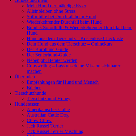
Guides und mehr
Mein Hund der mäkelige Esser
Alleinbleiben ohne Stress
Soforthilfe bei Durchfall beim Hund
Wiederkehrender Durchfall beim Hund
Bundle: Soforthilfe & Wiederkehrender Durchfall beim
Hund
Hund aus dem Tierschutz – Kostenlose Checkliste
Dein Hund aus dem Tierschutz – Onlinekurs
Der Bürohund-Guide
Der Seniorhund-Guide
Nebenjob: Berater werden
Copywriting – Lass uns deine Mission sichtbarer
machen
Über mich
Empfehlungen für Hund und Mensch
Bücher
Tierschutzhunde
Tierschutzhund Honey
Hunderassen
Amerikanischer Collie
Australian Cattle Dog
Chow Chow
Jack Russel Terrier
Jack Russel Terrier Mischling