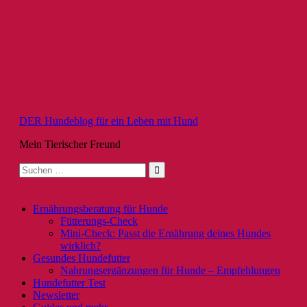
Zum
Inhalt
springen
DER Hundeblog für ein Leben mit Hund
Mein Tierischer Freund
Suche
nach:
Ernährungsberatung für Hunde
Fütterungs-Check
Mini-Check: Passt die Ernährung deines Hundes
wirklich?
Gesundes Hundefutter
Nahrungsergänzungen für Hunde – Empfehlungen
Hundefutter Test
Newsletter