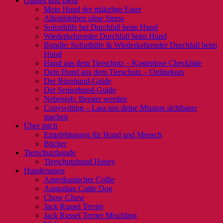
Guides und mehr
Mein Hund der mäkelige Esser
Alleinbleiben ohne Stress
Soforthilfe bei Durchfall beim Hund
Wiederkehrender Durchfall beim Hund
Bundle: Soforthilfe & Wiederkehrender Durchfall beim
Hund
Hund aus dem Tierschutz – Kostenlose Checkliste
Dein Hund aus dem Tierschutz – Onlinekurs
Der Bürohund-Guide
Der Seniorhund-Guide
Nebenjob: Berater werden
Copywriting – Lass uns deine Mission sichtbarer
machen
Über mich
Empfehlungen für Hund und Mensch
Bücher
Tierschutzhunde
Tierschutzhund Honey
Hunderassen
Amerikanischer Collie
Australian Cattle Dog
Chow Chow
Jack Russel Terrier
Jack Russel Terrier Mischling