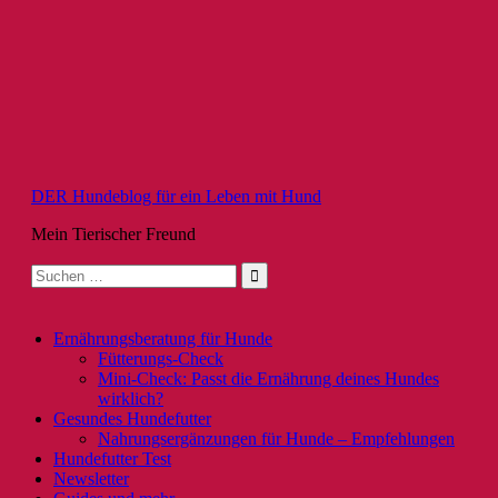
Zum
Inhalt
springen
DER Hundeblog für ein Leben mit Hund
Mein Tierischer Freund
Suche
nach:
Ernährungsberatung für Hunde
Fütterungs-Check
Mini-Check: Passt die Ernährung deines Hundes
wirklich?
Gesundes Hundefutter
Nahrungsergänzungen für Hunde – Empfehlungen
Hundefutter Test
Newsletter