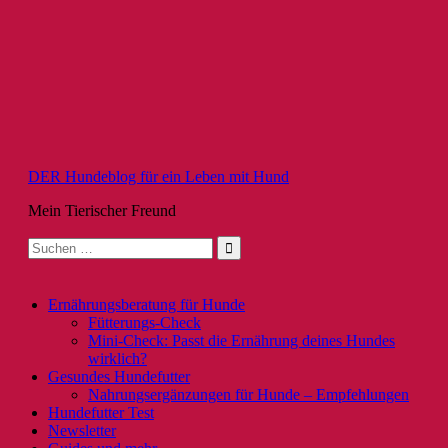
Zum
Inhalt
springen
DER Hundeblog für ein Leben mit Hund
Mein Tierischer Freund
Suche
nach:
Ernährungsberatung für Hunde
Fütterungs-Check
Mini-Check: Passt die Ernährung deines Hundes
wirklich?
Gesundes Hundefutter
Nahrungsergänzungen für Hunde – Empfehlungen
Hundefutter Test
Newsletter