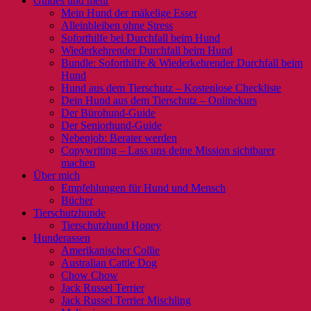
Guides und mehr
Mein Hund der mäkelige Esser
Alleinbleiben ohne Stress
Soforthilfe bei Durchfall beim Hund
Wiederkehrender Durchfall beim Hund
Bundle: Soforthilfe & Wiederkehrender Durchfall beim
Hund
Hund aus dem Tierschutz – Kostenlose Checkliste
Dein Hund aus dem Tierschutz – Onlinekurs
Der Bürohund-Guide
Der Seniorhund-Guide
Nebenjob: Berater werden
Copywriting – Lass uns deine Mission sichtbarer
machen
Über mich
Empfehlungen für Hund und Mensch
Bücher
Tierschutzhunde
Tierschutzhund Honey
Hunderassen
Amerikanischer Collie
Australian Cattle Dog
Chow Chow
Jack Russel Terrier
Jack Russel Terrier Mischling