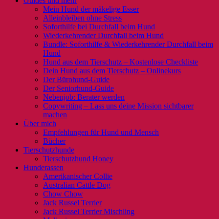
Guides und mehr
Mein Hund der mäkelige Esser
Alleinbleiben ohne Stress
Soforthilfe bei Durchfall beim Hund
Wiederkehrender Durchfall beim Hund
Bundle: Soforthilfe & Wiederkehrender Durchfall beim
Hund
Hund aus dem Tierschutz – Kostenlose Checkliste
Dein Hund aus dem Tierschutz – Onlinekurs
Der Bürohund-Guide
Der Seniorhund-Guide
Nebenjob: Berater werden
Copywriting – Lass uns deine Mission sichtbarer
machen
Über mich
Empfehlungen für Hund und Mensch
Bücher
Tierschutzhunde
Tierschutzhund Honey
Hunderassen
Amerikanischer Collie
Australian Cattle Dog
Chow Chow
Jack Russel Terrier
Jack Russel Terrier Mischling