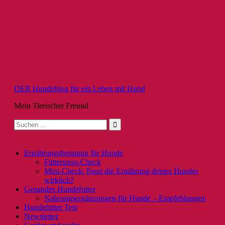
Zum
Inhalt
springen
DER Hundeblog für ein Leben mit Hund
Mein Tierischer Freund
Suche
nach:
Ernährungsberatung für Hunde
Fütterungs-Check
Mini-Check: Passt die Ernährung deines Hundes
wirklich?
Gesundes Hundefutter
Nahrungsergänzungen für Hunde – Empfehlungen
Hundefutter Test
Newsletter