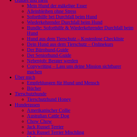
Guides und mehr
Mein Hund der mäkelige Esser
Alleinbleiben ohne Stress
Soforthilfe bei Durchfall beim Hund
Wiederkehrender Durchfall beim Hund
Bundle: Soforthilfe & Wiederkehrender Durchfall beim
Hund
Hund aus dem Tierschutz – Kostenlose Checkliste
Dein Hund aus dem Tierschutz – Onlinekurs
Der Bürohund-Guide
Der Seniorhund-Guide
Nebenjob: Berater werden
Copywriting – Lass uns deine Mission sichtbarer
machen
Über mich
Empfehlungen für Hund und Mensch
Bücher
Tierschutzhunde
Tierschutzhund Honey
Hunderassen
Amerikanischer Collie
Australian Cattle Dog
Chow Chow
Jack Russel Terrier
Jack Russel Terrier Mischling