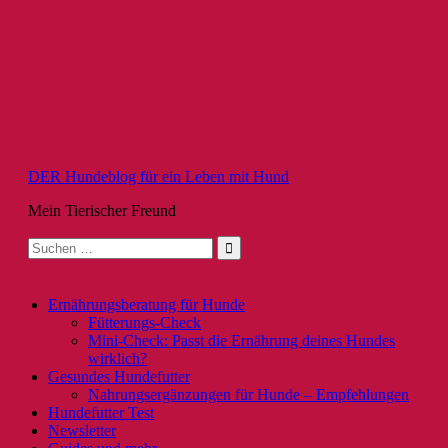
Zum
Inhalt
springen
DER Hundeblog für ein Leben mit Hund
Mein Tierischer Freund
Suche
nach:
Ernährungsberatung für Hunde
Fütterungs-Check
Mini-Check: Passt die Ernährung deines Hundes
wirklich?
Gesundes Hundefutter
Nahrungsergänzungen für Hunde – Empfehlungen
Hundefutter Test
Newsletter