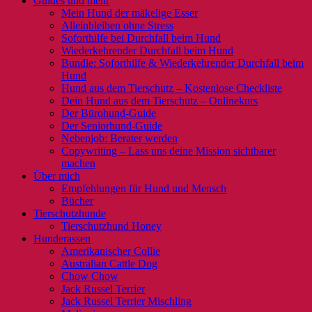
Guides und mehr
Mein Hund der mäkelige Esser
Alleinbleiben ohne Stress
Soforthilfe bei Durchfall beim Hund
Wiederkehrender Durchfall beim Hund
Bundle: Soforthilfe & Wiederkehrender Durchfall beim
Hund
Hund aus dem Tierschutz – Kostenlose Checkliste
Dein Hund aus dem Tierschutz – Onlinekurs
Der Bürohund-Guide
Der Seniorhund-Guide
Nebenjob: Berater werden
Copywriting – Lass uns deine Mission sichtbarer
machen
Über mich
Empfehlungen für Hund und Mensch
Bücher
Tierschutzhunde
Tierschutzhund Honey
Hunderassen
Amerikanischer Collie
Australian Cattle Dog
Chow Chow
Jack Russel Terrier
Jack Russel Terrier Mischling