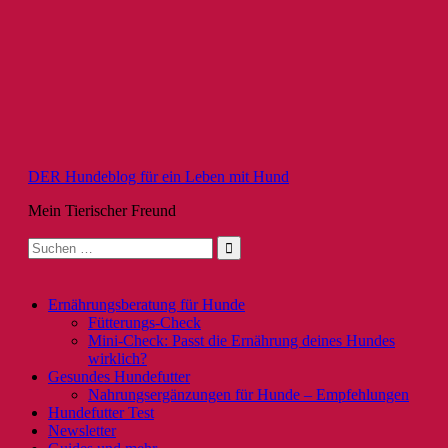
Zum
Inhalt
springen
DER Hundeblog für ein Leben mit Hund
Mein Tierischer Freund
Suche
nach:
Ernährungsberatung für Hunde
Fütterungs-Check
Mini-Check: Passt die Ernährung deines Hundes
wirklich?
Gesundes Hundefutter
Nahrungsergänzungen für Hunde – Empfehlungen
Hundefutter Test
Newsletter