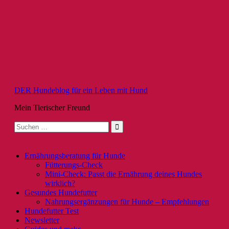
Zum
Inhalt
springen
DER Hundeblog für ein Leben mit Hund
Mein Tierischer Freund
Suche
nach:
Ernährungsberatung für Hunde
Fütterungs-Check
Mini-Check: Passt die Ernährung deines Hundes
wirklich?
Gesundes Hundefutter
Nahrungsergänzungen für Hunde – Empfehlungen
Hundefutter Test
Newsletter