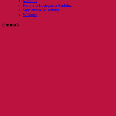
Malinois
Ratonero Bodeguero Andaluz
Sarplaninac Mischling
Whippet
Emma3