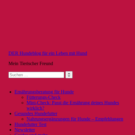
Zum
Inhalt
springen
DER Hundeblog für ein Leben mit Hund
Mein Tierischer Freund
Suche
nach:
Ernährungsberatung für Hunde
Fütterungs-Check
Mini-Check: Passt die Ernährung deines Hundes
wirklich?
Gesundes Hundefutter
Nahrungsergänzungen für Hunde – Empfehlungen
Hundefutter Test
Newsletter