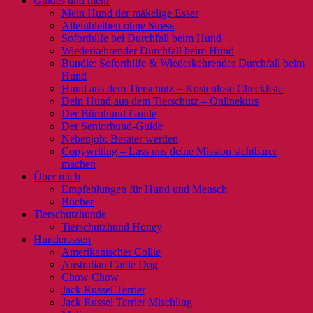
Guides und mehr
Mein Hund der mäkelige Esser
Alleinbleiben ohne Stress
Soforthilfe bei Durchfall beim Hund
Wiederkehrender Durchfall beim Hund
Bundle: Soforthilfe & Wiederkehrender Durchfall beim
Hund
Hund aus dem Tierschutz – Kostenlose Checkliste
Dein Hund aus dem Tierschutz – Onlinekurs
Der Bürohund-Guide
Der Seniorhund-Guide
Nebenjob: Berater werden
Copywriting – Lass uns deine Mission sichtbarer
machen
Über mich
Empfehlungen für Hund und Mensch
Bücher
Tierschutzhunde
Tierschutzhund Honey
Hunderassen
Amerikanischer Collie
Australian Cattle Dog
Chow Chow
Jack Russel Terrier
Jack Russel Terrier Mischling