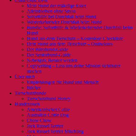
Guides und mehr
Mein Hund der mäkelige Esser
Alleinbleiben ohne Stress
Soforthilfe bei Durchfall beim Hund
Wiederkehrender Durchfall beim Hund
Bundle: Soforthilfe & Wiederkehrender Durchfall beim
Hund
Hund aus dem Tierschutz – Kostenlose Checkliste
Dein Hund aus dem Tierschutz – Onlinekurs
Der Bürohund-Guide
Der Seniorhund-Guide
Nebenjob: Berater werden
Copywriting – Lass uns deine Mission sichtbarer
machen
Über mich
Empfehlungen für Hund und Mensch
Bücher
Tierschutzhunde
Tierschutzhund Honey
Hunderassen
Amerikanischer Collie
Australian Cattle Dog
Chow Chow
Jack Russel Terrier
Jack Russel Terrier Mischling