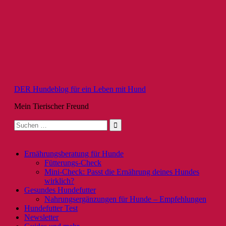
Zum
Inhalt
springen
DER Hundeblog für ein Leben mit Hund
Mein Tierischer Freund
Suche
nach:
Ernährungsberatung für Hunde
Fütterungs-Check
Mini-Check: Passt die Ernährung deines Hundes
wirklich?
Gesundes Hundefutter
Nahrungsergänzungen für Hunde – Empfehlungen
Hundefutter Test
Newsletter